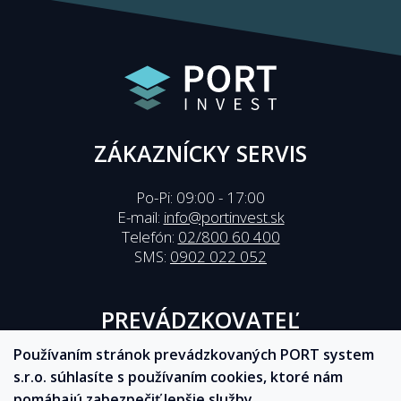
ZÁKAZNÍCKY SERVIS
Po-Pi: 09:00 - 17:00
E-mail:
info@portinvest.sk
Telefón:
02/800 60 400
SMS:
0902 022 052
PREVÁDZKOVATEĽ
Používaním stránok prevádzkovaných PORT system
PORT System Slovakia s.r.o.
s.r.o. súhlasíte s používaním cookies, ktoré nám
Kutlíkova 17
pomáhajú zabezpečiť lepšie služby.