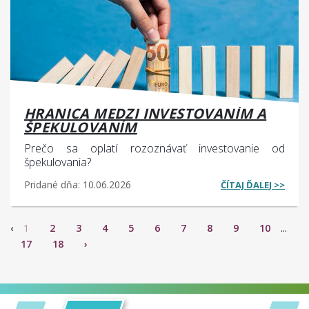
HRANICA MEDZI INVESTOVANÍM A
ŠPEKULOVANÍM
Prečo sa oplatí rozoznávať investovanie od
špekulovania?
Pridané dňa: 10.06.2026
ČÍTAJ ĎALEJ >>
‹
1
2
3
4
5
6
7
8
9
10
...
17
18
›