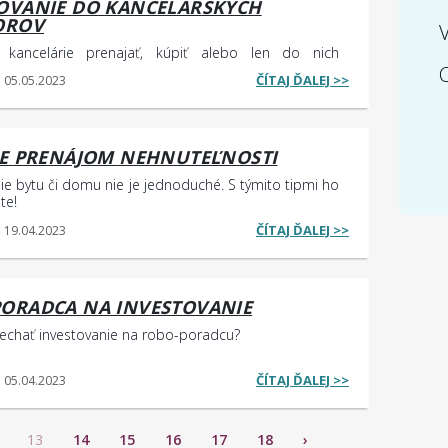
OVANIE DO KANCELÁRSKYCH
OROV
 kancelárie prenajať, kúpiť alebo len do nich
C
ČÍTAJ ĎALEJ >>
: 05.05.2023
RE PRENÁJOM NEHNUTEĽNOSTI
ie bytu či domu nie je jednoduché. S týmito tipmi ho
te!
ČÍTAJ ĎALEJ >>
: 19.04.2023
ORADCA NA INVESTOVANIE
nechať investovanie na robo-poradcu?
ČÍTAJ ĎALEJ >>
: 05.04.2023
13
14
15
16
17
18
›