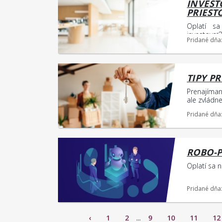
INVEST
PRIEST
Oplatí sa
investovať?
Pridané dňa
TIPY P
Prenajíman
ale zvládne
Pridané dňa
ROBO-P
Oplatí sa 
Pridané dňa
‹
1
2
...
9
10
11
12