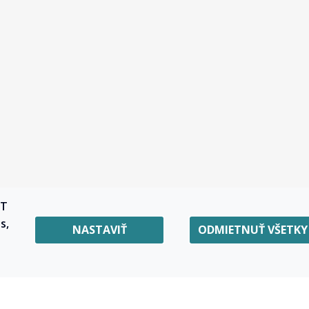
RT
s,
NASTAVIŤ
ODMIETNUŤ VŠETKY